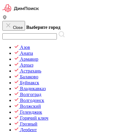
Выберите город
Close
Азов
Анапа
Армавир
Архыз
Астрахань
Балаково
Буйнакск
Владикавказ
Волгоград
Волгодонск
Волжский
Геленджик
Горячий ключ
Грозный
Дербент