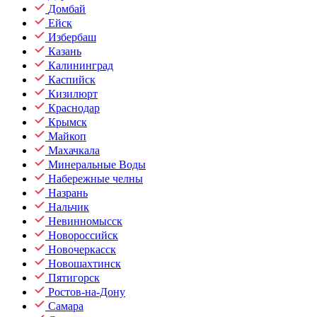
Домбай
Ейск
Избербаш
Казань
Калининград
Каспийск
Кизилюрт
Краснодар
Крымск
Майкоп
Махачкала
Минеральные Воды
Набережные челны
Назрань
Нальчик
Невинномысск
Новороссийск
Новочеркасск
Новошахтинск
Пятигорск
Ростов-на-Дону
Самара