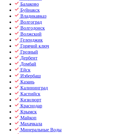
Балаково
Буйнакск
Владикавказ
Волгоград
Волгодонск
Волжский
Геленджик
Горячий ключ
Грозный
Дербент
Домбай
Ейск
Избербаш
Казань
Калининград
Каспийск
Кизилюрт
Краснодар
Крымск
Майкоп
Махачкала
Минеральные Воды