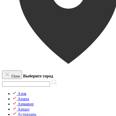
Выберите город
Close
Азов
Анапа
Армавир
Архыз
Астрахань