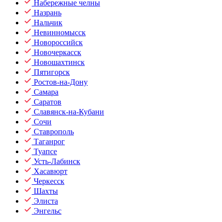
Набережные челны
Назрань
Нальчик
Невинномысск
Новороссийск
Новочеркасск
Новошахтинск
Пятигорск
Ростов-на-Дону
Самара
Саратов
Славянск-на-Кубани
Сочи
Ставрополь
Таганрог
Туапсе
Усть-Лабинск
Хасавюрт
Черкесск
Шахты
Элиста
Энгельс