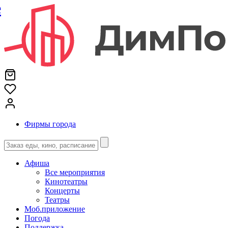
е
Фирмы города
Афиша
Все мероприятия
Кинотеатры
Концерты
Театры
Моб.приложение
Погода
Поддержка