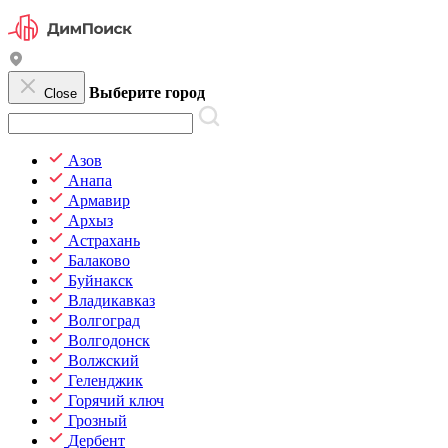
Выберите город
Close
Азов
Анапа
Армавир
Архыз
Астрахань
Балаково
Буйнакск
Владикавказ
Волгоград
Волгодонск
Волжский
Геленджик
Горячий ключ
Грозный
Дербент