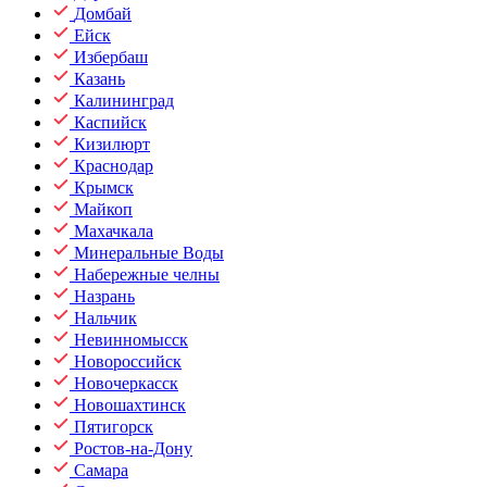
Домбай
Ейск
Избербаш
Казань
Калининград
Каспийск
Кизилюрт
Краснодар
Крымск
Майкоп
Махачкала
Минеральные Воды
Набережные челны
Назрань
Нальчик
Невинномысск
Новороссийск
Новочеркасск
Новошахтинск
Пятигорск
Ростов-на-Дону
Самара