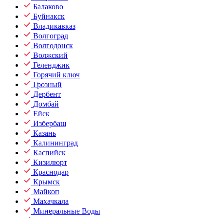
Балаково
Буйнакск
Владикавказ
Волгоград
Волгодонск
Волжский
Геленджик
Горячий ключ
Грозный
Дербент
Домбай
Ейск
Избербаш
Казань
Калининград
Каспийск
Кизилюрт
Краснодар
Крымск
Майкоп
Махачкала
Минеральные Воды