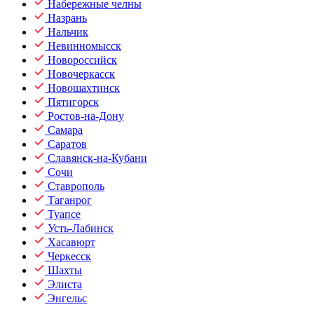
Набережные челны
Назрань
Нальчик
Невинномысск
Новороссийск
Новочеркасск
Новошахтинск
Пятигорск
Ростов-на-Дону
Самара
Саратов
Славянск-на-Кубани
Сочи
Ставрополь
Таганрог
Туапсе
Усть-Лабинск
Хасавюрт
Черкесск
Шахты
Элиста
Энгельс