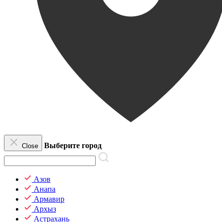
Выберите город
Close
Азов
Анапа
Армавир
Архыз
Астрахань