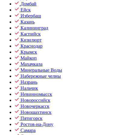
Домбай
Ейск
Избербаш
Казань
Калининград
Каспийск
Кизилюрт
Краснодар
Крымск
Майкоп
Махачкала
Минеральные Воды
Набережные челны
Назрань
Нальчик
Невинномысск
Новороссийск
Новочеркасск
Новошахтинск
Пятигорск
Ростов-на-Дону
Самара