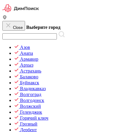
Выберите город
Close
Азов
Анапа
Армавир
Архыз
Астрахань
Балаково
Буйнакск
Владикавказ
Волгоград
Волгодонск
Волжский
Геленджик
Горячий ключ
Грозный
Дербент