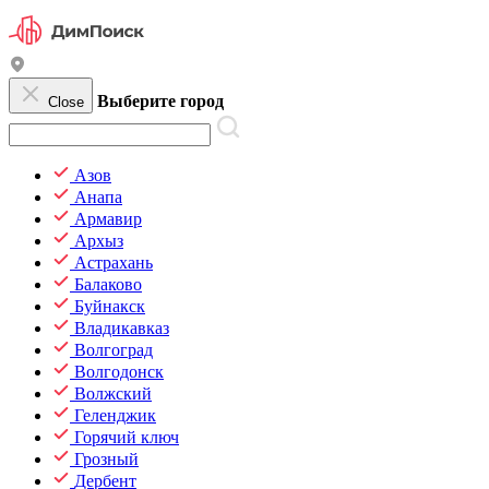
Выберите город
Close
Азов
Анапа
Армавир
Архыз
Астрахань
Балаково
Буйнакск
Владикавказ
Волгоград
Волгодонск
Волжский
Геленджик
Горячий ключ
Грозный
Дербент