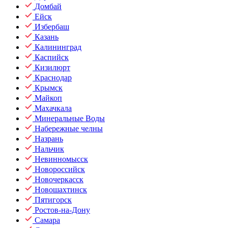
Домбай
Ейск
Избербаш
Казань
Калининград
Каспийск
Кизилюрт
Краснодар
Крымск
Майкоп
Махачкала
Минеральные Воды
Набережные челны
Назрань
Нальчик
Невинномысск
Новороссийск
Новочеркасск
Новошахтинск
Пятигорск
Ростов-на-Дону
Самара