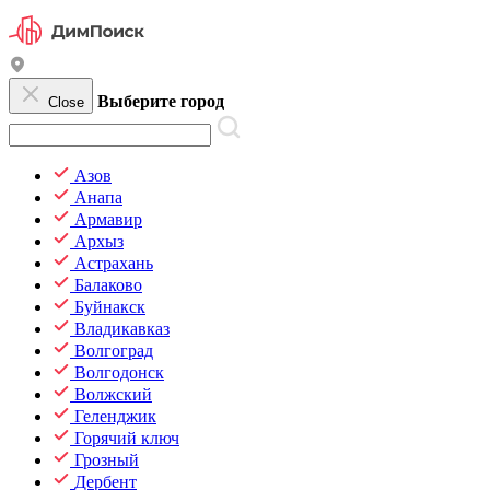
Выберите город
Close
Азов
Анапа
Армавир
Архыз
Астрахань
Балаково
Буйнакск
Владикавказ
Волгоград
Волгодонск
Волжский
Геленджик
Горячий ключ
Грозный
Дербент