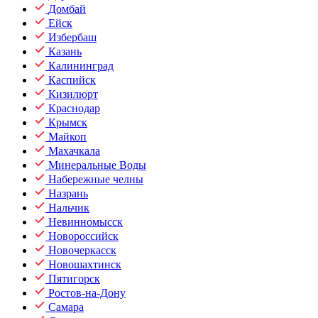
Домбай
Ейск
Избербаш
Казань
Калининград
Каспийск
Кизилюрт
Краснодар
Крымск
Майкоп
Махачкала
Минеральные Воды
Набережные челны
Назрань
Нальчик
Невинномысск
Новороссийск
Новочеркасск
Новошахтинск
Пятигорск
Ростов-на-Дону
Самара