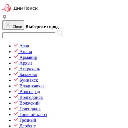
Выберите город
Close
Азов
Анапа
Армавир
Архыз
Астрахань
Балаково
Буйнакск
Владикавказ
Волгоград
Волгодонск
Волжский
Геленджик
Горячий ключ
Грозный
Дербент