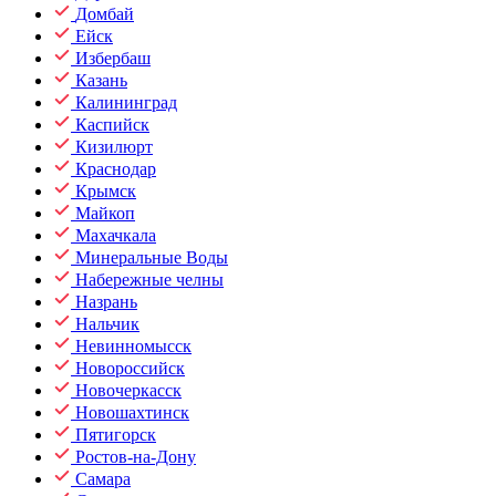
Домбай
Ейск
Избербаш
Казань
Калининград
Каспийск
Кизилюрт
Краснодар
Крымск
Майкоп
Махачкала
Минеральные Воды
Набережные челны
Назрань
Нальчик
Невинномысск
Новороссийск
Новочеркасск
Новошахтинск
Пятигорск
Ростов-на-Дону
Самара