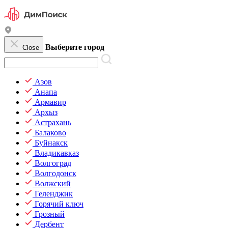
Выберите город
Close
Азов
Анапа
Армавир
Архыз
Астрахань
Балаково
Буйнакск
Владикавказ
Волгоград
Волгодонск
Волжский
Геленджик
Горячий ключ
Грозный
Дербент