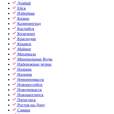
Домбай
Ейск
Избербаш
Казань
Калининград
Каспийск
Кизилюрт
Краснодар
Крымск
Майкоп
Махачкала
Минеральные Воды
Набережные челны
Назрань
Нальчик
Невинномысск
Новороссийск
Новочеркасск
Новошахтинск
Пятигорск
Ростов-на-Дону
Самара