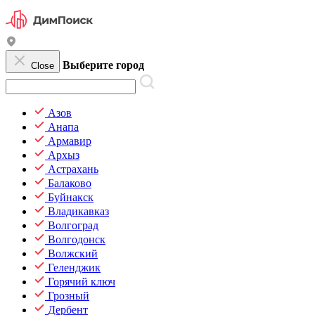
Выберите город
Close
Азов
Анапа
Армавир
Архыз
Астрахань
Балаково
Буйнакск
Владикавказ
Волгоград
Волгодонск
Волжский
Геленджик
Горячий ключ
Грозный
Дербент