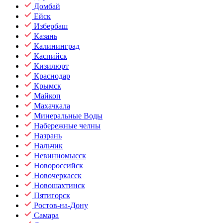
Домбай
Ейск
Избербаш
Казань
Калининград
Каспийск
Кизилюрт
Краснодар
Крымск
Майкоп
Махачкала
Минеральные Воды
Набережные челны
Назрань
Нальчик
Невинномысск
Новороссийск
Новочеркасск
Новошахтинск
Пятигорск
Ростов-на-Дону
Самара