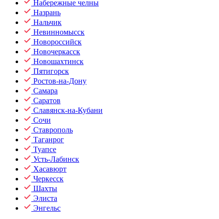
Набережные челны
Назрань
Нальчик
Невинномысск
Новороссийск
Новочеркасск
Новошахтинск
Пятигорск
Ростов-на-Дону
Самара
Саратов
Славянск-на-Кубани
Сочи
Ставрополь
Таганрог
Туапсе
Усть-Лабинск
Хасавюрт
Черкесск
Шахты
Элиста
Энгельс