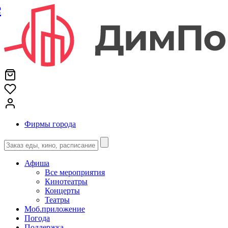
е
Фирмы города
Афиша
Все мероприятия
Кинотеатры
Концерты
Театры
Моб.приложение
Погода
Поддержка