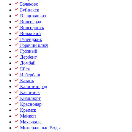
Балаково
Буйнакск
Владикавказ
Волгоград
Волгодонск
Волжский
Геленджик
Горячий ключ
Грозный
Дербент
Домбай
Ейск
Избербаш
Казань
Калининград
Каспийск
Кизилюрт
Краснодар
Крымск
Майкоп
Махачкала
Минеральные Воды