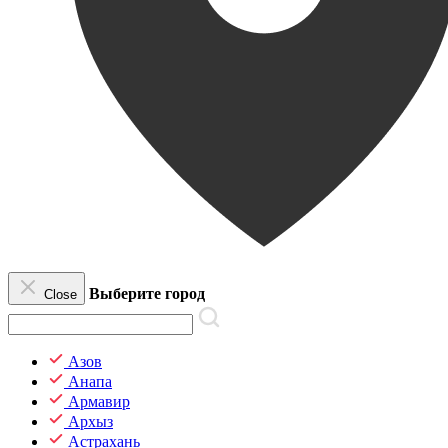
Выберите город
Close
Азов
Анапа
Армавир
Архыз
Астрахань