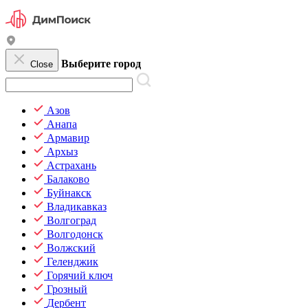
Выберите город
Close
Азов
Анапа
Армавир
Архыз
Астрахань
Балаково
Буйнакск
Владикавказ
Волгоград
Волгодонск
Волжский
Геленджик
Горячий ключ
Грозный
Дербент