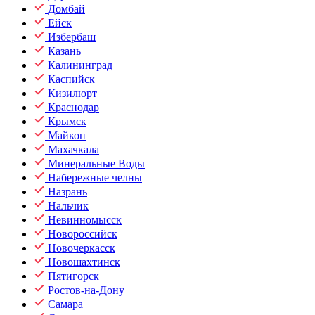
Домбай
Ейск
Избербаш
Казань
Калининград
Каспийск
Кизилюрт
Краснодар
Крымск
Майкоп
Махачкала
Минеральные Воды
Набережные челны
Назрань
Нальчик
Невинномысск
Новороссийск
Новочеркасск
Новошахтинск
Пятигорск
Ростов-на-Дону
Самара