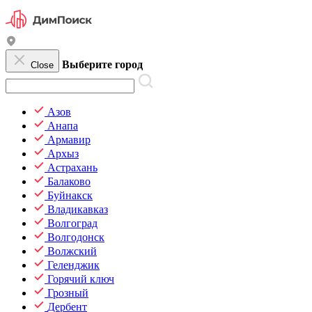
Выберите город
Close
Азов
Анапа
Армавир
Архыз
Астрахань
Балаково
Буйнакск
Владикавказ
Волгоград
Волгодонск
Волжский
Геленджик
Горячий ключ
Грозный
Дербент