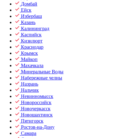
Домбай
Ейск
Избербаш
Казань
Калининград
Каспийск
Кизилюрт
Краснодар
Крымск
Майкоп
Махачкала
Минеральные Воды
Набережные челны
Назрань
Нальчик
Невинномысск
Новороссийск
Новочеркасск
Новошахтинск
Пятигорск
Ростов-на-Дону
Самара