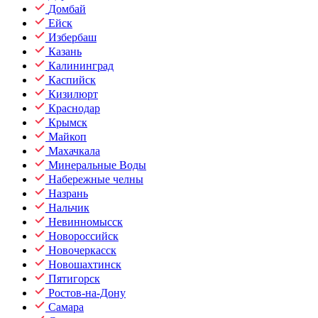
Домбай
Ейск
Избербаш
Казань
Калининград
Каспийск
Кизилюрт
Краснодар
Крымск
Майкоп
Махачкала
Минеральные Воды
Набережные челны
Назрань
Нальчик
Невинномысск
Новороссийск
Новочеркасск
Новошахтинск
Пятигорск
Ростов-на-Дону
Самара