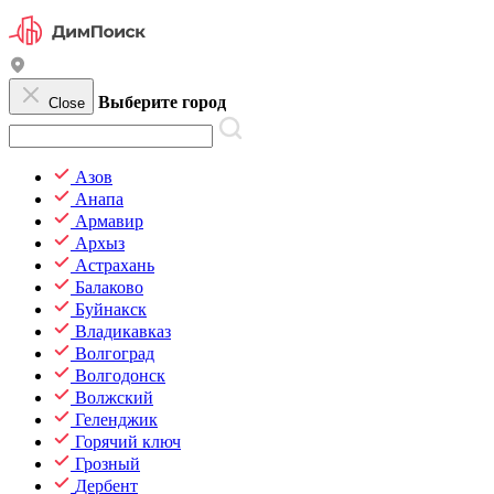
Выберите город
Close
Азов
Анапа
Армавир
Архыз
Астрахань
Балаково
Буйнакск
Владикавказ
Волгоград
Волгодонск
Волжский
Геленджик
Горячий ключ
Грозный
Дербент