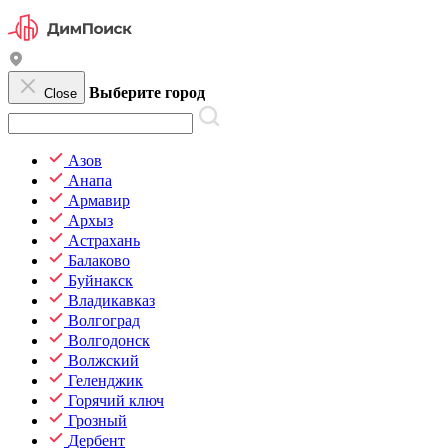
Выберите город
Close
Азов
Анапа
Армавир
Архыз
Астрахань
Балаково
Буйнакск
Владикавказ
Волгоград
Волгодонск
Волжский
Геленджик
Горячий ключ
Грозный
Дербент