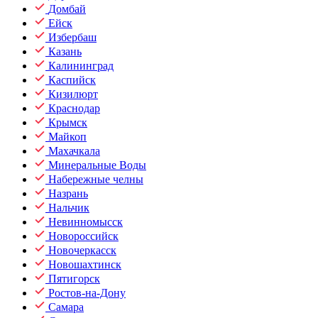
Домбай
Ейск
Избербаш
Казань
Калининград
Каспийск
Кизилюрт
Краснодар
Крымск
Майкоп
Махачкала
Минеральные Воды
Набережные челны
Назрань
Нальчик
Невинномысск
Новороссийск
Новочеркасск
Новошахтинск
Пятигорск
Ростов-на-Дону
Самара