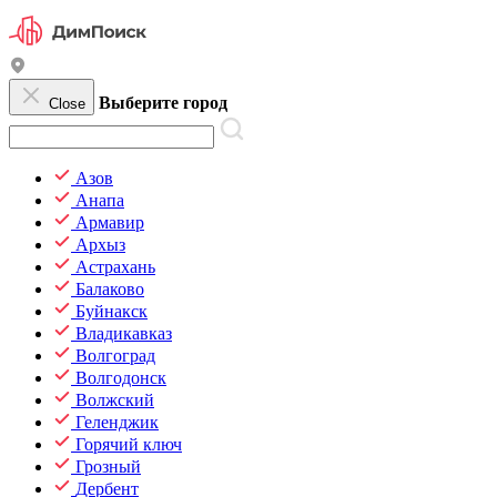
Выберите город
Close
Азов
Анапа
Армавир
Архыз
Астрахань
Балаково
Буйнакск
Владикавказ
Волгоград
Волгодонск
Волжский
Геленджик
Горячий ключ
Грозный
Дербент