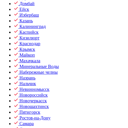
Домбай
Ейск
Избербаш
Казань
Калининград
Каспийск
Кизилюрт
Краснодар
Крымск
Майкоп
Махачкала
Минеральные Воды
Набережные челны
Назрань
Нальчик
Невинномысск
Новороссийск
Новочеркасск
Новошахтинск
Пятигорск
Ростов-на-Дону
Самара