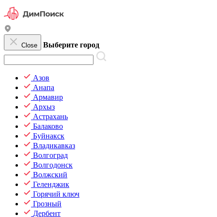
Выберите город
Close
Азов
Анапа
Армавир
Архыз
Астрахань
Балаково
Буйнакск
Владикавказ
Волгоград
Волгодонск
Волжский
Геленджик
Горячий ключ
Грозный
Дербент