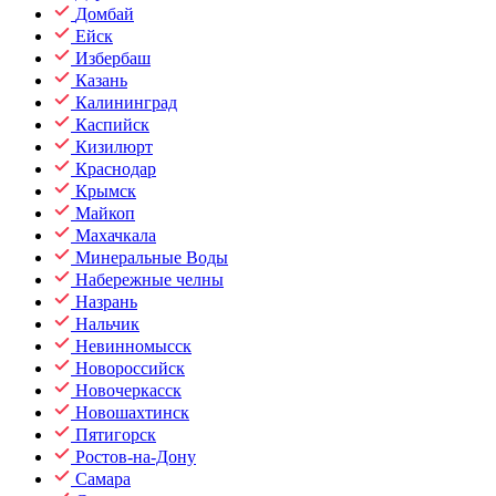
Домбай
Ейск
Избербаш
Казань
Калининград
Каспийск
Кизилюрт
Краснодар
Крымск
Майкоп
Махачкала
Минеральные Воды
Набережные челны
Назрань
Нальчик
Невинномысск
Новороссийск
Новочеркасск
Новошахтинск
Пятигорск
Ростов-на-Дону
Самара