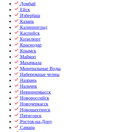
Домбай
Ейск
Избербаш
Казань
Калининград
Каспийск
Кизилюрт
Краснодар
Крымск
Майкоп
Махачкала
Минеральные Воды
Набережные челны
Назрань
Нальчик
Невинномысск
Новороссийск
Новочеркасск
Новошахтинск
Пятигорск
Ростов-на-Дону
Самара