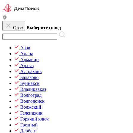
Выберите город
Close
Азов
Анапа
Армавир
Архыз
Астрахань
Балаково
Буйнакск
Владикавказ
Волгоград
Волгодонск
Волжский
Геленджик
Горячий ключ
Грозный
Дербент