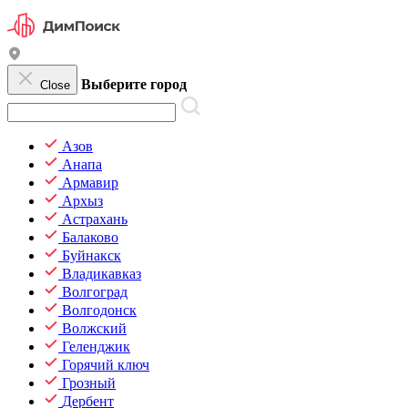
Выберите город
Close
Азов
Анапа
Армавир
Архыз
Астрахань
Балаково
Буйнакск
Владикавказ
Волгоград
Волгодонск
Волжский
Геленджик
Горячий ключ
Грозный
Дербент