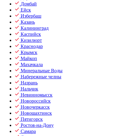
Домбай
Ейск
Избербаш
Казань
Калининград
Каспийск
Кизилюрт
Краснодар
Крымск
Майкоп
Махачкала
Минеральные Воды
Набережные челны
Назрань
Нальчик
Невинномысск
Новороссийск
Новочеркасск
Новошахтинск
Пятигорск
Ростов-на-Дону
Самара