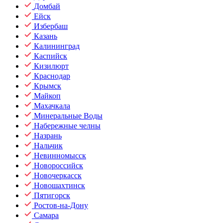
Домбай
Ейск
Избербаш
Казань
Калининград
Каспийск
Кизилюрт
Краснодар
Крымск
Майкоп
Махачкала
Минеральные Воды
Набережные челны
Назрань
Нальчик
Невинномысск
Новороссийск
Новочеркасск
Новошахтинск
Пятигорск
Ростов-на-Дону
Самара