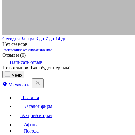
Сегодня
Завтра
3 дн
7 дн
14 дн
Нет сеансов
Расписание от kinoafisha.info
Отзывы (
0
)
Написать отзыв
Нет отзывов. Ваш будет первым!
Меню
Махачкала
Главная
Каталог фирм
Акции/скидки
Афиша
Погода