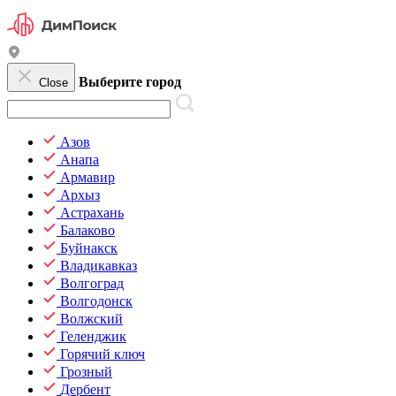
Выберите город
Close
Азов
Анапа
Армавир
Архыз
Астрахань
Балаково
Буйнакск
Владикавказ
Волгоград
Волгодонск
Волжский
Геленджик
Горячий ключ
Грозный
Дербент