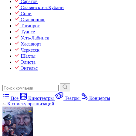
Саратов
Славянск-на-Кубани
Сочи
Ставрополь
Таганрог
Туапсе
Усть-Лабинск
Хасавюрт
Черкесск
Шахты
Элиста
Энгельс
Все
Кинотеатры
Театры
Концерты
К списку организаций