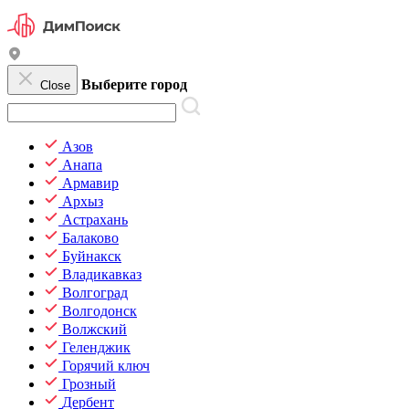
Выберите город
Close
Азов
Анапа
Армавир
Архыз
Астрахань
Балаково
Буйнакск
Владикавказ
Волгоград
Волгодонск
Волжский
Геленджик
Горячий ключ
Грозный
Дербент