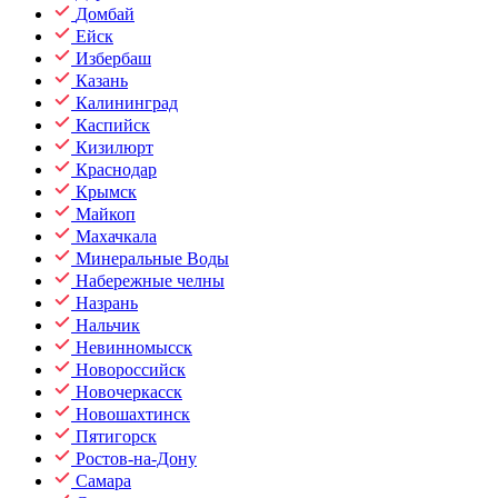
Домбай
Ейск
Избербаш
Казань
Калининград
Каспийск
Кизилюрт
Краснодар
Крымск
Майкоп
Махачкала
Минеральные Воды
Набережные челны
Назрань
Нальчик
Невинномысск
Новороссийск
Новочеркасск
Новошахтинск
Пятигорск
Ростов-на-Дону
Самара