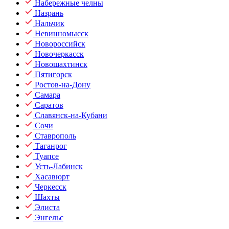
Набережные челны
Назрань
Нальчик
Невинномысск
Новороссийск
Новочеркасск
Новошахтинск
Пятигорск
Ростов-на-Дону
Самара
Саратов
Славянск-на-Кубани
Сочи
Ставрополь
Таганрог
Туапсе
Усть-Лабинск
Хасавюрт
Черкесск
Шахты
Элиста
Энгельс