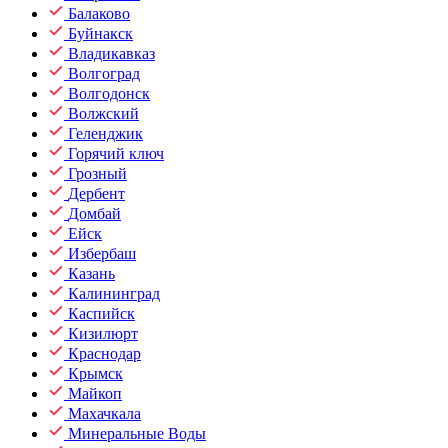
Балаково
Буйнакск
Владикавказ
Волгоград
Волгодонск
Волжский
Геленджик
Горячий ключ
Грозный
Дербент
Домбай
Ейск
Избербаш
Казань
Калининград
Каспийск
Кизилюрт
Краснодар
Крымск
Майкоп
Махачкала
Минеральные Воды