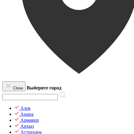
Выберите город
Close
Азов
Анапа
Армавир
Архыз
Астрахань