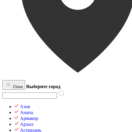
Выберите город
Close
Азов
Анапа
Армавир
Архыз
Астрахань