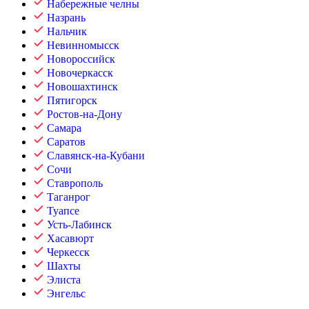
Набережные челны
Назрань
Нальчик
Невинномысск
Новороссийск
Новочеркасск
Новошахтинск
Пятигорск
Ростов-на-Дону
Самара
Саратов
Славянск-на-Кубани
Сочи
Ставрополь
Таганрог
Туапсе
Усть-Лабинск
Хасавюрт
Черкесск
Шахты
Элиста
Энгельс