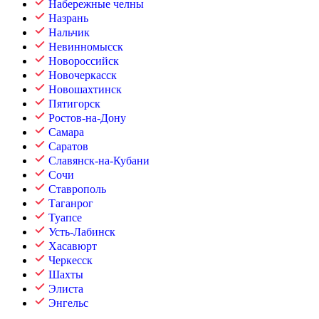
Набережные челны
Назрань
Нальчик
Невинномысск
Новороссийск
Новочеркасск
Новошахтинск
Пятигорск
Ростов-на-Дону
Самара
Саратов
Славянск-на-Кубани
Сочи
Ставрополь
Таганрог
Туапсе
Усть-Лабинск
Хасавюрт
Черкесск
Шахты
Элиста
Энгельс