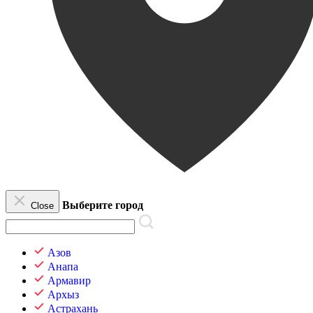
Выберите город
Close
Азов
Анапа
Армавир
Архыз
Астрахань