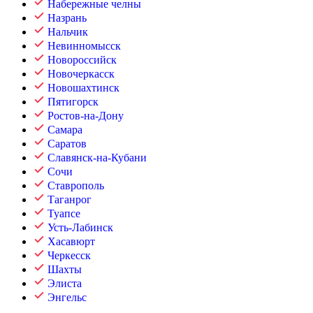
Набережные челны
Назрань
Нальчик
Невинномысск
Новороссийск
Новочеркасск
Новошахтинск
Пятигорск
Ростов-на-Дону
Самара
Саратов
Славянск-на-Кубани
Сочи
Ставрополь
Таганрог
Туапсе
Усть-Лабинск
Хасавюрт
Черкесск
Шахты
Элиста
Энгельс