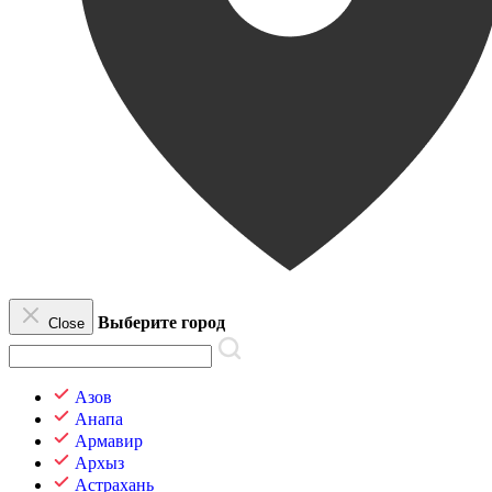
Выберите город
Close
Азов
Анапа
Армавир
Архыз
Астрахань