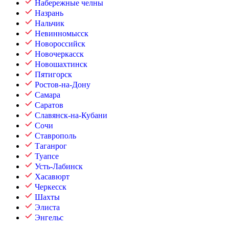
Набережные челны
Назрань
Нальчик
Невинномысск
Новороссийск
Новочеркасск
Новошахтинск
Пятигорск
Ростов-на-Дону
Самара
Саратов
Славянск-на-Кубани
Сочи
Ставрополь
Таганрог
Туапсе
Усть-Лабинск
Хасавюрт
Черкесск
Шахты
Элиста
Энгельс