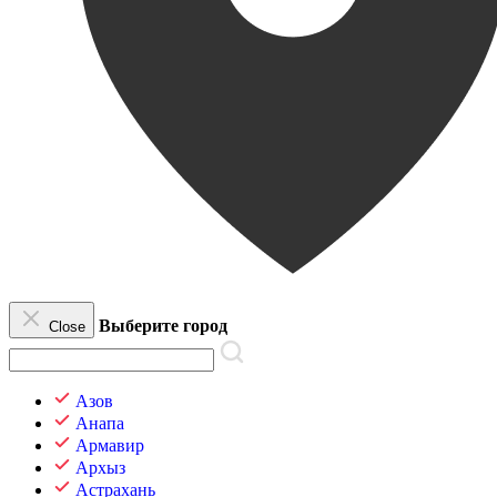
Выберите город
Close
Азов
Анапа
Армавир
Архыз
Астрахань