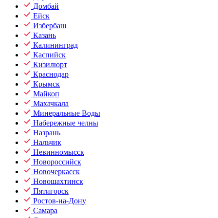
Домбай
Ейск
Избербаш
Казань
Калининград
Каспийск
Кизилюрт
Краснодар
Крымск
Майкоп
Махачкала
Минеральные Воды
Набережные челны
Назрань
Нальчик
Невинномысск
Новороссийск
Новочеркасск
Новошахтинск
Пятигорск
Ростов-на-Дону
Самара