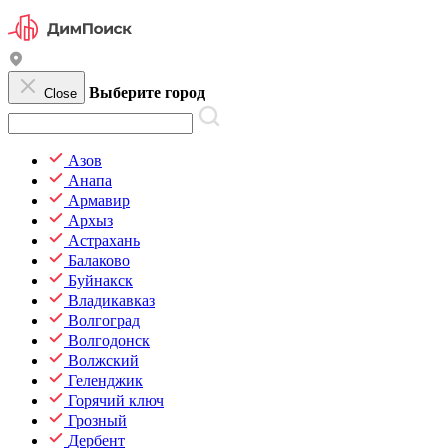
Выберите город
Close
Азов
Анапа
Армавир
Архыз
Астрахань
Балаково
Буйнакск
Владикавказ
Волгоград
Волгодонск
Волжский
Геленджик
Горячий ключ
Грозный
Дербент