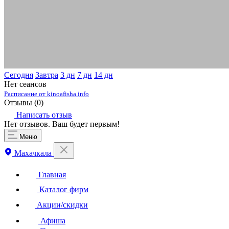
Сегодня
Завтра
3 дн
7 дн
14 дн
Нет сеансов
Расписание от kinoafisha.info
Отзывы (
0
)
Написать отзыв
Нет отзывов. Ваш будет первым!
Меню
Махачкала
Главная
Каталог фирм
Акции/скидки
Афиша