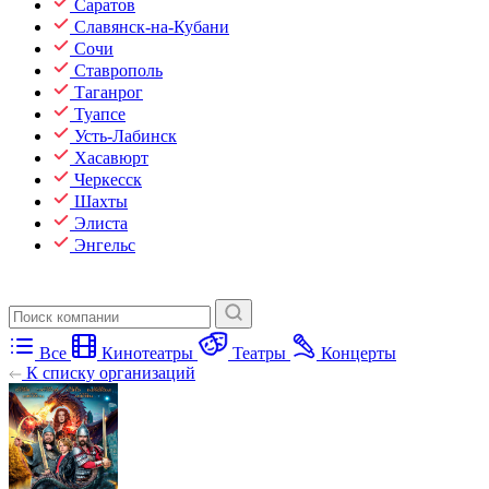
Саратов
Славянск-на-Кубани
Сочи
Ставрополь
Таганрог
Туапсе
Усть-Лабинск
Хасавюрт
Черкесск
Шахты
Элиста
Энгельс
Все
Кинотеатры
Театры
Концерты
К списку организаций