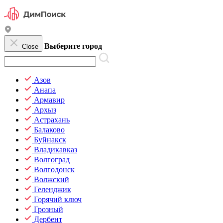
Выберите город
Close
Азов
Анапа
Армавир
Архыз
Астрахань
Балаково
Буйнакск
Владикавказ
Волгоград
Волгодонск
Волжский
Геленджик
Горячий ключ
Грозный
Дербент