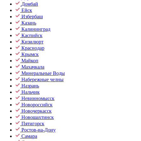
Домбай
Ейск
Избербаш
Казань
Калининград
Каспийск
Кизилюрт
Краснодар
Крымск
Майкоп
Махачкала
Минеральные Воды
Набережные челны
Назрань
Нальчик
Невинномысск
Новороссийск
Новочеркасск
Новошахтинск
Пятигорск
Ростов-на-Дону
Самара