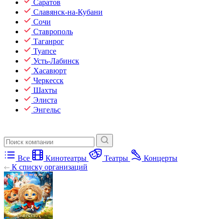
Саратов
Славянск-на-Кубани
Сочи
Ставрополь
Таганрог
Туапсе
Усть-Лабинск
Хасавюрт
Черкесск
Шахты
Элиста
Энгельс
Все
Кинотеатры
Театры
Концерты
К списку организаций