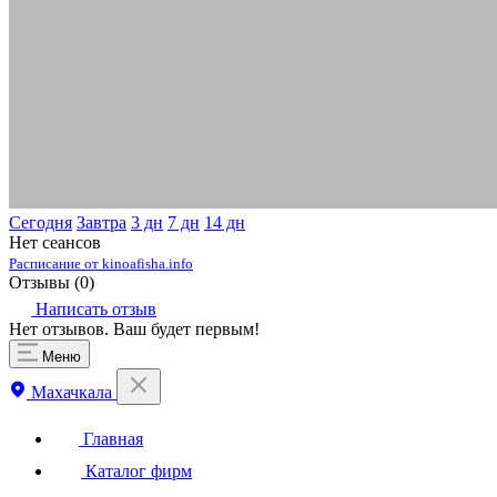
Сегодня
Завтра
3 дн
7 дн
14 дн
Нет сеансов
Расписание от kinoafisha.info
Отзывы (
0
)
Написать отзыв
Нет отзывов. Ваш будет первым!
Меню
Махачкала
Главная
Каталог фирм