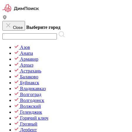
Выберите город
Close
Азов
Анапа
Армавир
Архыз
Астрахань
Балаково
Буйнакск
Владикавказ
Волгоград
Волгодонск
Волжский
Геленджик
Горячий ключ
Грозный
Дербент