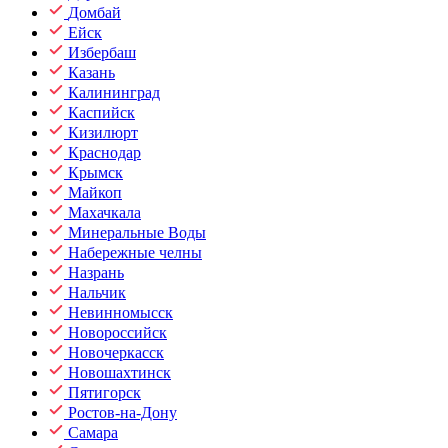
Домбай
Ейск
Избербаш
Казань
Калининград
Каспийск
Кизилюрт
Краснодар
Крымск
Майкоп
Махачкала
Минеральные Воды
Набережные челны
Назрань
Нальчик
Невинномысск
Новороссийск
Новочеркасск
Новошахтинск
Пятигорск
Ростов-на-Дону
Самара