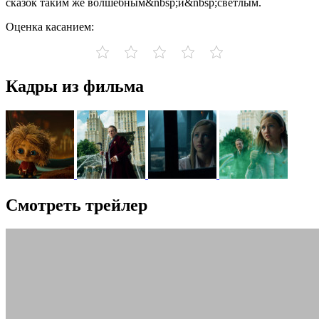
сказок таким же волшебным&nbsp;и&nbsp;светлым.
Оценка касанием:
Кадры из фильма
Смотреть трейлер