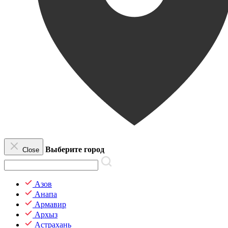
Выберите город
Close
Азов
Анапа
Армавир
Архыз
Астрахань