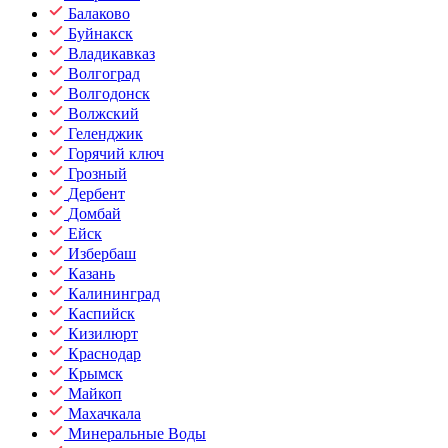
Балаково
Буйнакск
Владикавказ
Волгоград
Волгодонск
Волжский
Геленджик
Горячий ключ
Грозный
Дербент
Домбай
Ейск
Избербаш
Казань
Калининград
Каспийск
Кизилюрт
Краснодар
Крымск
Майкоп
Махачкала
Минеральные Воды