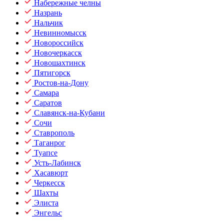
Набережные челны
Назрань
Нальчик
Невинномысск
Новороссийск
Новочеркасск
Новошахтинск
Пятигорск
Ростов-на-Дону
Самара
Саратов
Славянск-на-Кубани
Сочи
Ставрополь
Таганрог
Туапсе
Усть-Лабинск
Хасавюрт
Черкесск
Шахты
Элиста
Энгельс