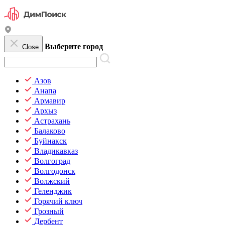
Выберите город
Close
Азов
Анапа
Армавир
Архыз
Астрахань
Балаково
Буйнакск
Владикавказ
Волгоград
Волгодонск
Волжский
Геленджик
Горячий ключ
Грозный
Дербент