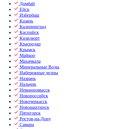
Домбай
Ейск
Избербаш
Казань
Калининград
Каспийск
Кизилюрт
Краснодар
Крымск
Майкоп
Махачкала
Минеральные Воды
Набережные челны
Назрань
Нальчик
Невинномысск
Новороссийск
Новочеркасск
Новошахтинск
Пятигорск
Ростов-на-Дону
Самара