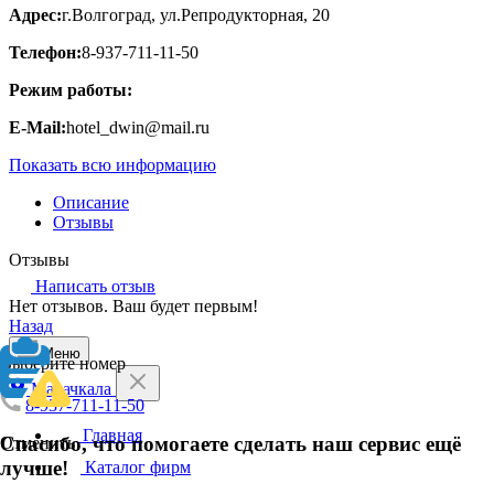
Адрес:
г.Волгоград, ул.Репродукторная, 20
Телефон:
8-937-711-11-50
Режим работы:
E-Mail:
hotel_dwin@mail.ru
Показать всю информацию
Описание
Отзывы
Отзывы
Написать отзыв
Нет отзывов. Ваш будет первым!
Назад
Меню
Выберите номер
Махачкала
8-937-711-11-50
Главная
Спасибо, что помогаете сделать наш сервис ещё
Отменить
лучше!
Каталог фирм