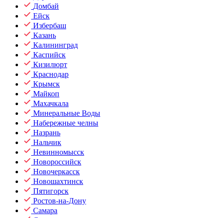
Домбай
Ейск
Избербаш
Казань
Калининград
Каспийск
Кизилюрт
Краснодар
Крымск
Майкоп
Махачкала
Минеральные Воды
Набережные челны
Назрань
Нальчик
Невинномысск
Новороссийск
Новочеркасск
Новошахтинск
Пятигорск
Ростов-на-Дону
Самара