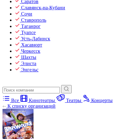
Саратов
Славянск-на-Кубани
Сочи
Ставрополь
Таганрог
Туапсе
Усть-Лабинск
Хасавюрт
Черкесск
Шахты
Элиста
Энгельс
Все
Кинотеатры
Театры
Концерты
К списку организаций