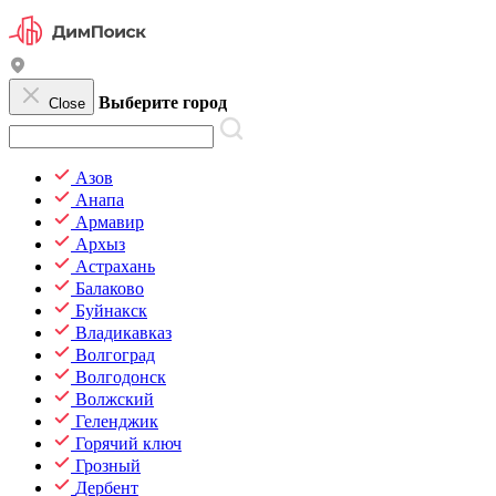
Выберите город
Close
Азов
Анапа
Армавир
Архыз
Астрахань
Балаково
Буйнакск
Владикавказ
Волгоград
Волгодонск
Волжский
Геленджик
Горячий ключ
Грозный
Дербент