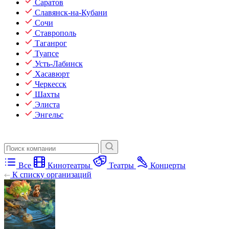
Саратов
Славянск-на-Кубани
Сочи
Ставрополь
Таганрог
Туапсе
Усть-Лабинск
Хасавюрт
Черкесск
Шахты
Элиста
Энгельс
Все
Кинотеатры
Театры
Концерты
К списку организаций