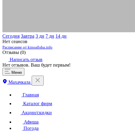
Сегодня
Завтра
3 дн
7 дн
14 дн
Нет сеансов
Расписание от kinoafisha.info
Отзывы (
0
)
Написать отзыв
Нет отзывов. Ваш будет первым!
Меню
Махачкала
Главная
Каталог фирм
Акции/скидки
Афиша
Погода