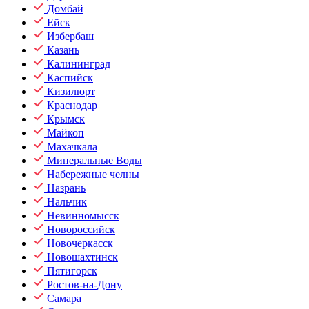
Домбай
Ейск
Избербаш
Казань
Калининград
Каспийск
Кизилюрт
Краснодар
Крымск
Майкоп
Махачкала
Минеральные Воды
Набережные челны
Назрань
Нальчик
Невинномысск
Новороссийск
Новочеркасск
Новошахтинск
Пятигорск
Ростов-на-Дону
Самара