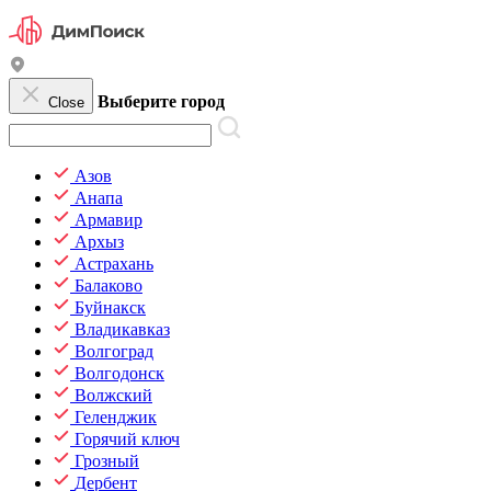
Выберите город
Close
Азов
Анапа
Армавир
Архыз
Астрахань
Балаково
Буйнакск
Владикавказ
Волгоград
Волгодонск
Волжский
Геленджик
Горячий ключ
Грозный
Дербент