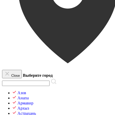
Выберите город
Close
Азов
Анапа
Армавир
Архыз
Астрахань